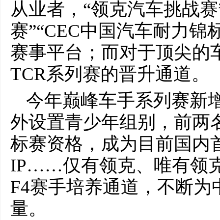
从业者，“领克汽车挑战赛
赛”“CEC中国汽车耐力
赛事平台；而对于顶尖的
TCR系列赛的晋升通道。
今年巅峰车手系列赛新
外设置青少年组别，前两
标赛资格，成为目前国内
IP……仅有领克、唯有领
F4赛手培养通道，不断为
量。