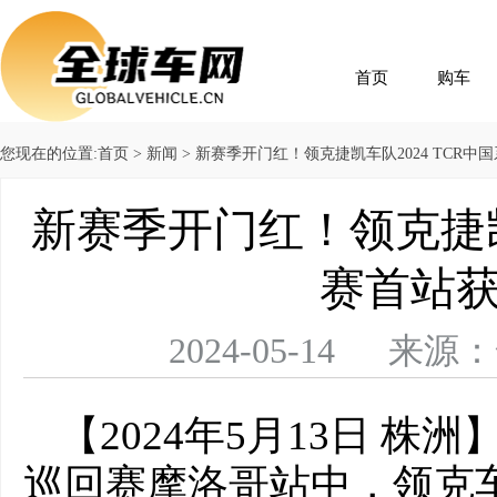
首页
购车
您现在的位置:
首页
>
新闻
> 新赛季开门红！领克捷凯车队2024 TCR中
新赛季开门红！领克捷凯车
赛首站获
2024-05-14 
【2024年5月13日 株洲
巡回赛摩洛哥站中，领克车