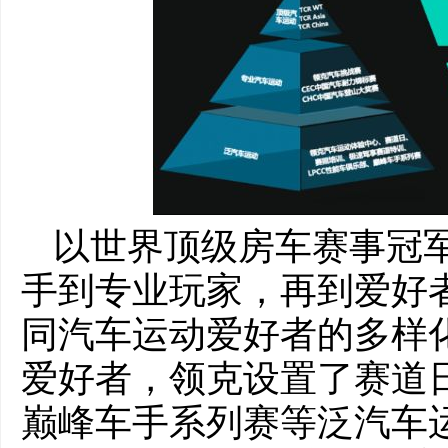
以世界顶级房车赛事冠
手到专业玩家，再到爱好
同汽车运动爱好者的多样
爱好者，领克设置了赛道
巅峰车手系列赛等泛汽车