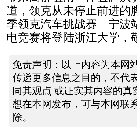
道，领克从未停止前进的脚步。
季领克汽车挑战赛—宁波
电竞赛将登陆浙江大学，
免责声明：以上内容为本网
传递更多信息之目的，不代
同其观点 或证实其内容的真
想在本网发布，可与本网联
除。