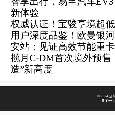
智享出行，易至汽车EV3
新体验
权威认证！宝骏享境超低风
用户深度品鉴！欧曼银河
安站：见证高效节能重卡
揽月C-DM首次境外预
造”新高度
© 2024 全球车
备案号