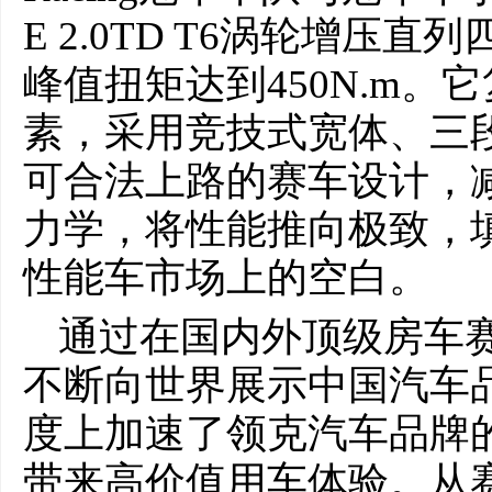
E 2.0TD T6涡轮增压直
峰值扭矩达到450N.m。
素，采用竞技式宽体、三
可合法上路的赛车设计，减
力学，将性能推向极致，
性能车市场上的空白。
通过在国内外顶级房车
不断向世界展示中国汽车
度上加速了领克汽车品牌
带来高价值用车体验。从