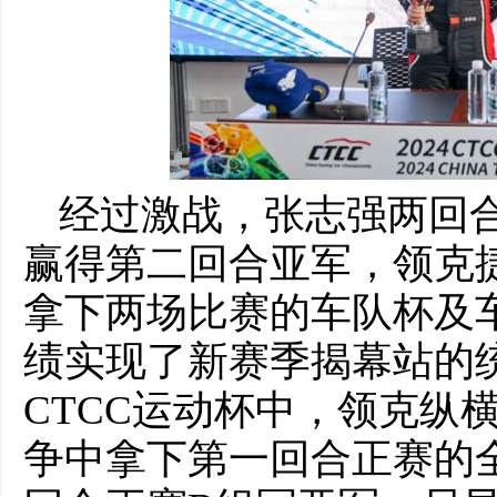
经过激战，张志强两回合
赢得第二回合亚军，领克捷
拿下两场比赛的车队杯及车
绩实现了新赛季揭幕站的
CTCC运动杯中，领克纵
争中拿下第一回合正赛的全