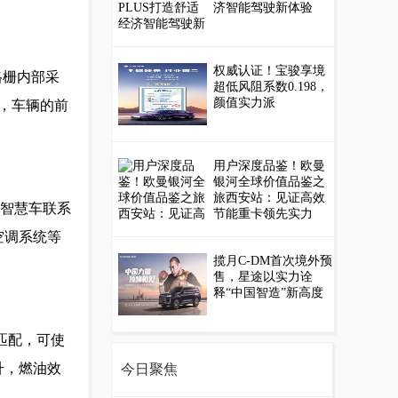
济智能驾驶新体验
权威认证！宝骏享境
格栅内部采
超低风阻系数0.198，
颜值实力派
，车辆的前
用户深度品鉴！欧曼
银河全球价值品鉴之
旅西安站：见证高效
X智慧车联系
节能重卡领先实力
空调系统等
揽月C-DM首次境外预
售，星途以实力诠
释“中国智造”新高度
相匹配，可使
升，燃油效
今日聚焦