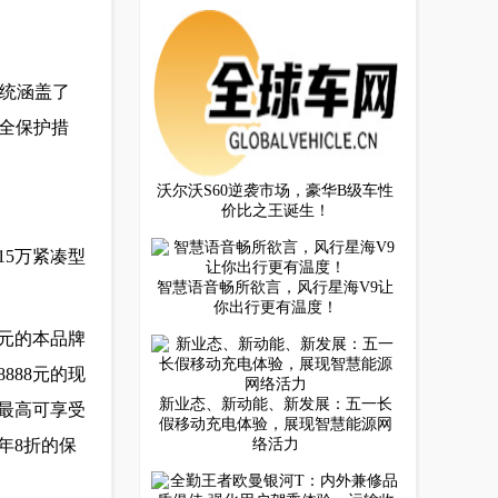
系统涵盖了
全保护措
沃尔沃S60逆袭市场，豪华B级车性
价比之王诞生！
15万紧凑型
智慧语音畅所欲言，风行星海V9让
你出行更有温度！
元的本品牌
888元的现
新业态、新动能、新发展：五一长
最高可享受
假移动充电体验，展现智慧能源网
年8折的保
络活力