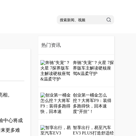
热门资讯
奔驰”失宠“？火星 7探
界版车主解读硬核座
驾&温柔守护
艳亮相。
创业第一桶金怎么
挖？大将军F9：装得
多跑得快，回本速
度“开挂”！
体验中心将成
智享出行，易至汽车
带来更多难
EV3 PLUS打造舒适经