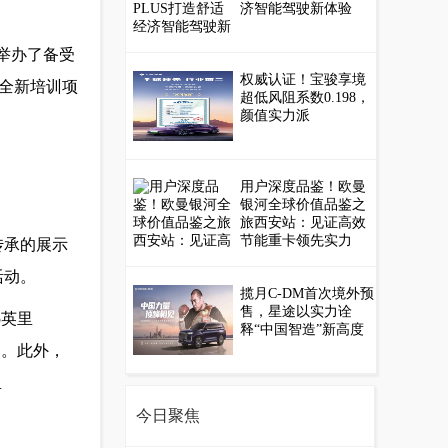
济智能驾驶新体验
曾举办了备受
权威认证！宝骏享境
”的全新培训项
超低风阻系数0.198，
颜值实力派
用户深度品鉴！欧曼
银河全球价值品鉴之
旅西安站：见证高效
节能重卡领先实力
传承的展示
活动。
揽月C-DM首次境外预
售，星途以实力诠
5英里
释“中国智造”新高度
间。此外，
里
今日聚焦