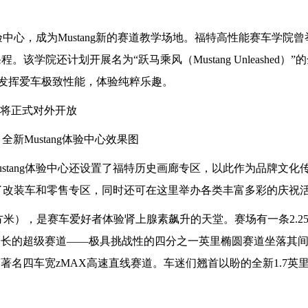
体验中心，成为Mustang新的赛道教学场地。福特高性能赛车学院
训课程。该学院还计划开展名为“跃马乘风（Mustang Unleashed）
，沉浸式发挥爱车极致性能，体验纯粹乐趣。
全新Mustang体验中心效果图
stang体验中心还设置了福特历史画廊专区，以此作为品牌文化
设置了改装车和零售专区，同时还可在这里举办各类丰富多彩的庆祝
平方米），是赛车爱好者体验肾上腺素飙升的天堂。赛场有一条2.2
41km）长的超级赛道——极具挑战性的四分之一英里椭圆赛道坐落其
道、著名四车宽zMAX高速直线赛道。车迷们翘首以盼的全新1.7英