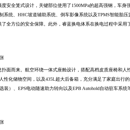
强度安全笼式设计，关键部位使用了1500MPa的超高强钢，车身
控制系统、HHC坡道辅助系统、倒车影像系统以及TPMS智能胎
提供了全方位的安全保障。此外，睿蓝换电体系在换电过程中采用
气息扑面而来。航空环绕一体式座舱设计，搭配高档皮质座椅和人
人性化储物空间，以及435L超大后备箱，充分满足了家庭出行
装）、EPS电动随速助力转向以及EPB Autohold自动驻车系