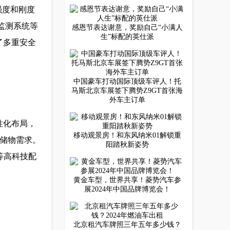
强度和刚度
压监测系统等
感恩节表达谢意，奖励自己“小满人
生”标配的英仕派
了多重安全
中国豪车打动国际顶级车评人！托
马斯北京车展签下腾势Z9GT首张海
外车主订单
性化布局，
移动观景房！和东风纳米01解锁重
的储物需求。
阳踏秋新姿势
统等高科技配
黄金车型，世界共享！菱势汽车参
展2024年中国品牌博览会！
北京租汽车牌照三年五年多少钱？