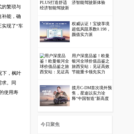
济智能驾驶新体验
式的繁琐与
速补能，确
权威认证！宝骏享境
实现了“车
超低风阻系数0.198，
颜值实力派
用户深度品鉴！欧曼
银河全球价值品鉴之
旅西安站：见证高效
节能重卡领先实力
工况下，枫叶
需求。同
揽月C-DM首次境外预
的使用寿
售，星途以实力诠
释“中国智造”新高度
今日聚焦